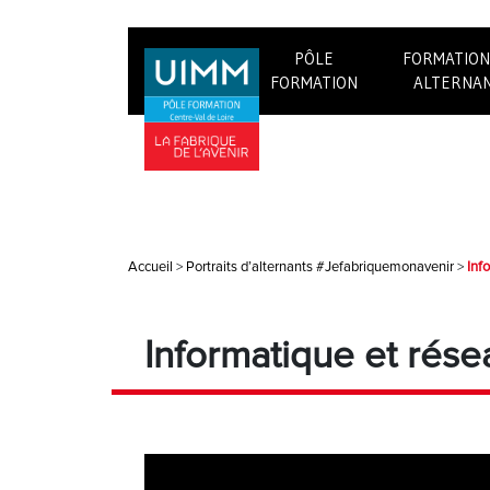
PÔLE
FORMATION
FORMATION
ALTERNA
Accueil
>
Portraits d’alternants #Jefabriquemonavenir
>
Inf
Informatique et rése